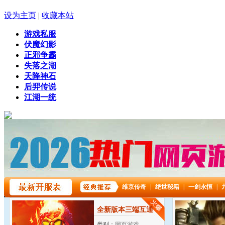
设为主页
|
收藏本站
游戏私服
伏魔幻影
正邪争霸
失落之湖
天降神石
后羿传说
江湖一统