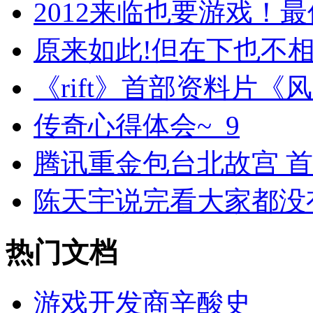
2012来临也要游戏！
原来如此!但在下也不
《rift》首部资料片《
传奇心得体会~_9
腾讯重金包台北故宫 
陈天宇说完看大家都没
热门文档
游戏开发商辛酸史