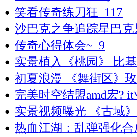
笑看传奇练刀狂_117
沙巴克之争追踪星巴克
传奇心得体会~_9
实景植入《桃园》 比基
初夏浪漫 《舞街区》
完美时空结盟amd宏? i
实景视频曝光 《古域
热血江湖：乱弹强化合